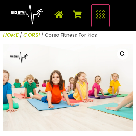
HOME
CORSI
/
/ Corso Fitness For Kids