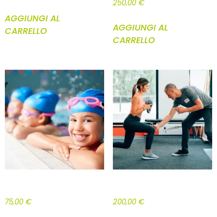
250,00
€
AGGIUNGI AL
AGGIUNGI AL
CARRELLO
CARRELLO
CORSO NUOTO BAMBINI
PACCHETTO BASE WTA 10 LEZIONI
75,00
€
200,00
€