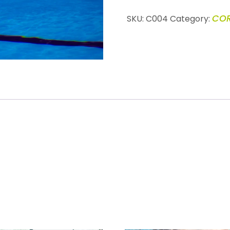
COR
SKU:
C004
Category:
CTS