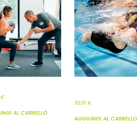
TO BASE WTA 10 LEZIONI
CORSO NUOTO INDIVIDUALE BAMBINI
ADULTI (1 ORA)
0
€
30,00
€
UNGI AL CARRELLO
AGGIUNGI AL CARRELL