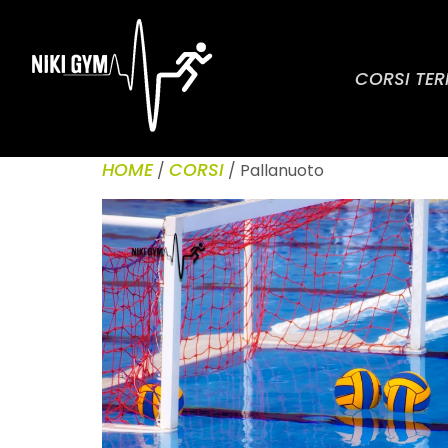
CORSI TER
HOME
CORSI
/
/ Pallanuoto