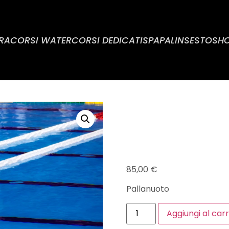
RA
CORSI WATER
CORSI DEDICATI
SPA
PALINSESTO
SH
PALLA
85,00
€
Pallanuoto
Aggiungi al carr