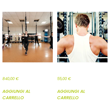
PLATINUM 12 MESI
U21 E FORZE DELL’ORDINE 4 MESI
840,00
€
55,00
€
AGGIUNGI AL
AGGIUNGI AL
CARRELLO
CARRELLO