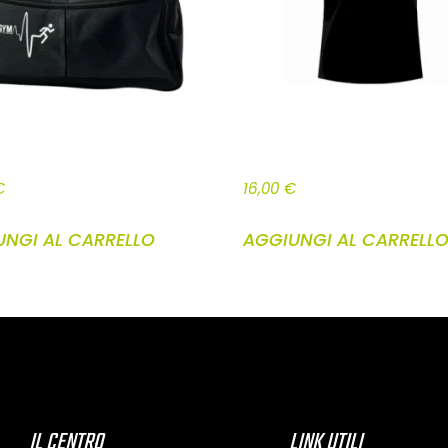
 NIKI GYM
CANOTTA NIKI GYM
€
16,00
€
UNGI AL CARRELLO
AGGIUNGI AL CARRELL
IL CENTRO
LINK UTILI