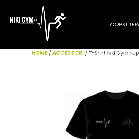
CORSI TER
HOME
ACCESSORI
/
/ T-Shirt Niki Gym Ka