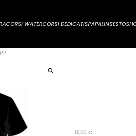
RA
CORSI WATER
CORSI DEDICATI
SPA
PALINSESTO
SH
ppa
T-SHIR
KAPP
15,00
€