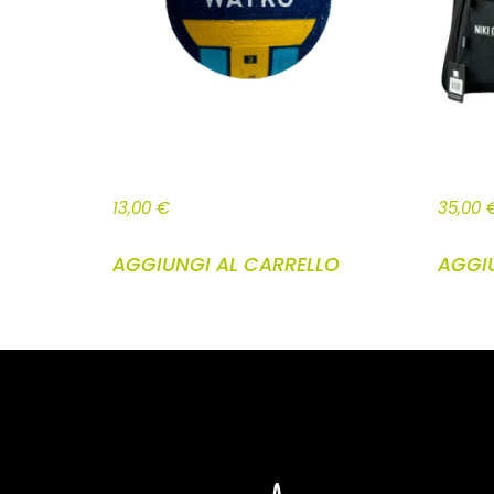
PALLONE PALLANUOTO
BORSONE
13,00
€
35,00
AGGIUNGI AL CARRELLO
AGGI