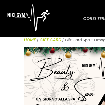
CORSI TER
HOME
GIFT CARD
/
/ Gift Card Spa + Omag