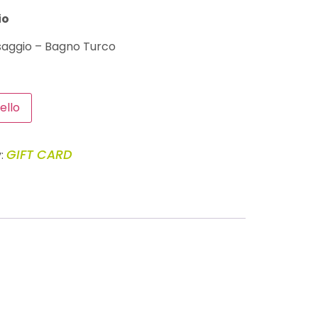
io
saggio – Bagno Turco
ello
GIFT CARD
: