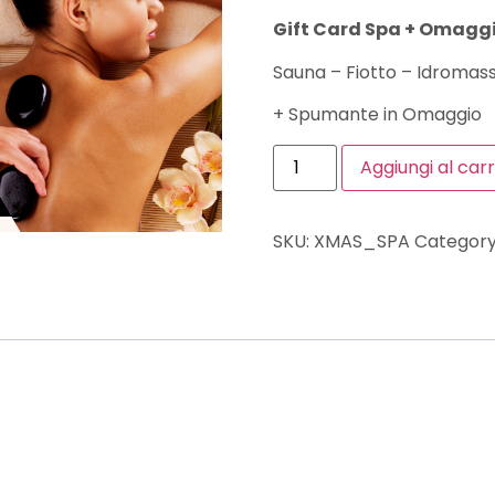
Gift Card Spa + Omagg
Sauna – Fiotto – Idromas
+ Spumante in Omaggio
Aggiungi al carr
SKU:
XMAS_SPA
Category