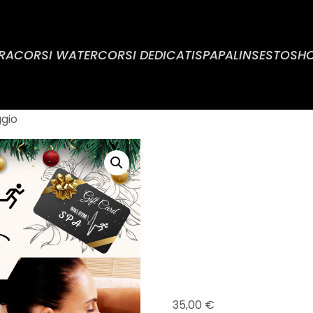
RA
CORSI WATER
CORSI DEDICATI
SPA
PALINSESTO
SH
gio
GIFT C
OMAGG
35,00
€