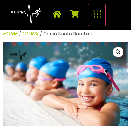
HOME
CORSI
/
/ Corso Nuoto Bambini