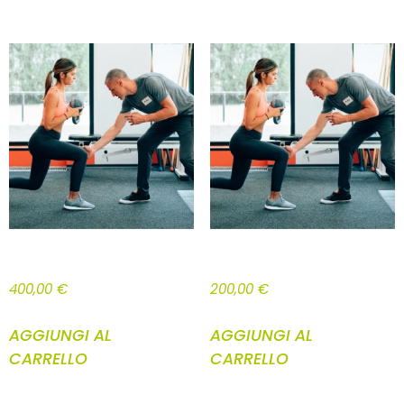
PREPARAZIONE ATLETICA 10 LEZIONI
PACCHETTO BASE WTA 10 LEZIONI
400,00
€
200,00
€
AGGIUNGI AL
AGGIUNGI AL
CARRELLO
CARRELLO